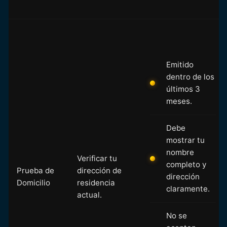
Emitido
dentro de los
últimos 3
meses.
Debe
mostrar tu
nombre
Verificar tu
completo y
Prueba de
dirección de
dirección
Domicilio
residencia
claramente.
actual.
No se