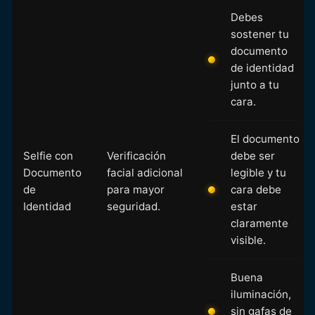
Debes
sostener tu
documento
de identidad
junto a tu
cara.
El documento
Selfie con
Verificación
debe ser
Documento
facial adicional
legible y tu
de
para mayor
cara debe
Identidad
seguridad.
estar
claramente
visible.
Buena
iluminación,
sin gafas de