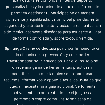
actividad, tales como los límites de depósito
personalizables y la opción de autoexclusión, que te
permiten gestionar tu participación de manera
consciente y equilibrada. La principal prioridad es tu
seguridad y entretenimiento, y estas herramientas han
sido meticulosamente diseñadas para ayudarte a jugar
de forma controlada y, sobre todo, divertida.
Spinanga Casino se destaca por
creer firmemente en
la eficacia de la prevención y en el poder
transformador de la educación. Por ello, no solo se
ofrece una gama de herramientas prácticas y
accesibles, sino que también se proporcionan
recursos informativos y apoyo a aquellos usuarios que
puedan necesitar una guía adicional. Se fomenta
activamente un ambiente donde el juego sea
percibido siempre como una forma sana de