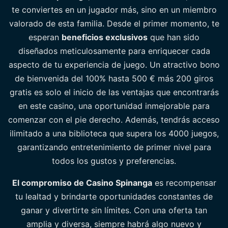
te conviertes en un jugador más, sino en un miembro
valorado de esta familia. Desde el primer momento, te
esperan
beneficios exclusivos
que han sido
diseñados meticulosamente para enriquecer cada
aspecto de tu experiencia de juego. Un atractivo bono
de bienvenida del 100% hasta 500 € más 200 giros
gratis es solo el inicio de las ventajas que encontrarás
en este casino, una oportunidad inmejorable para
comenzar con el pie derecho. Además, tendrás acceso
ilimitado a una biblioteca que supera los 4000 juegos,
garantizando entretenimiento de primer nivel para
todos los gustos y preferencias.
El compromiso de Casino Spinanga
es recompensar
tu lealtad y brindarte oportunidades constantes de
ganar y divertirte sin límites. Con una oferta tan
amplia y diversa, siempre habrá algo nuevo y