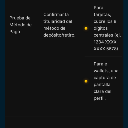
Para
Confirmar la
tarjetas,
Prueba de
titularidad del
cubre los 8
Método de
método de
dígitos
Pago
depósito/retiro.
centrales (ej.
1234 XXXX
XXXX 5678).
Para e-
wallets, una
captura de
pantalla
clara del
perfil.