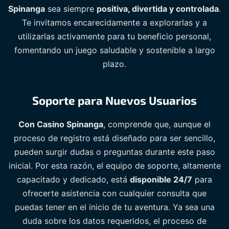
Spinanga
sea siempre
positiva, divertida y controlada
.
Te invitamos encarecidamente a explorarlas y a
utilizarlas activamente para tu beneficio personal,
fomentando un juego saludable y sostenible a largo
plazo.
Soporte para Nuevos Usuarios
Con Casino Spinanga
, comprende que, aunque el
proceso de registro está diseñado para ser sencillo,
pueden surgir dudas o preguntas durante este paso
inicial. Por esta razón, el equipo de soporte, altamente
capacitado y dedicado, está
disponible 24/7
para
ofrecerte asistencia con cualquier consulta que
puedas tener en el inicio de tu aventura. Ya sea una
duda sobre los datos requeridos, el proceso de