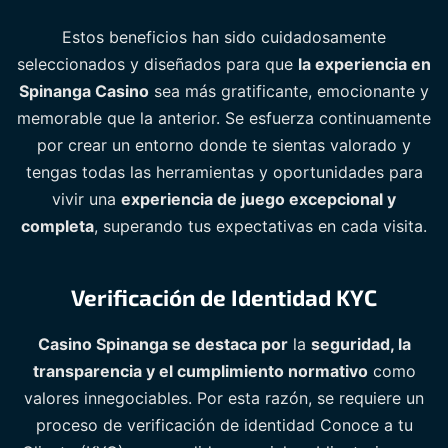
Estos beneficios han sido cuidadosamente
seleccionados y diseñados para que
la experiencia en
Spinanga Casino
sea más gratificante, emocionante y
memorable que la anterior. Se esfuerza continuamente
por crear un entorno donde te sientas valorado y
tengas todas las herramientas y oportunidades para
vivir una
experiencia de juego excepcional y
completa
, superando tus expectativas en cada visita.
Verificación de Identidad KYC
Casino Spinanga se destaca por
la
seguridad, la
transparencia y el cumplimiento normativo
como
valores innegociables. Por esta razón, se requiere un
proceso de verificación de identidad Conoce a tu