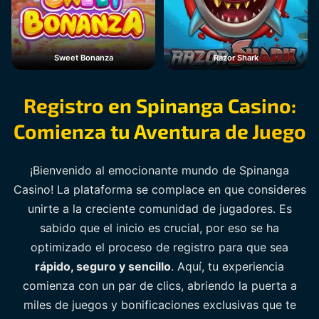
Sweet Bonanza
Razor Shark
Registro en Spinanga Casino:
Comienza tu Aventura de Juego
¡Bienvenido al emocionante mundo de Spinanga
Casino! La plataforma se complace en que consideres
unirte a la creciente comunidad de jugadores. Es
sabido que el inicio es crucial, por eso se ha
optimizado el proceso de registro para que sea
rápido, seguro y sencillo
. Aquí, tu experiencia
comienza con un par de clics, abriendo la puerta a
miles de juegos y bonificaciones exclusivas que te