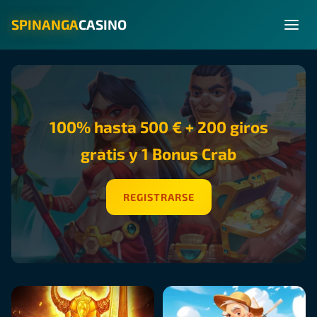
SPINANGA
CASINO
100% hasta 500 € + 200 giros
gratis y 1 Bonus Crab
REGISTRARSE