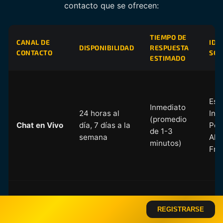
contacto que se ofrecen:
TIEMPO DE
CANAL DE
IDI
DISPONIBILIDAD
RESPUESTA
CONTACTO
SOP
ESTIMADO
Esp
Inmediato
24 horas al
Ingl
(promedio
Chat en Vivo
día, 7 días a la
Por
de 1-3
semana
Ale
minutos)
Fra
100% hasta 500 € + 200 giros g
REGISTRARSE
Esp
24-48